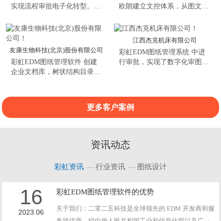
实现流程审批电子化转型。在
欧朗建立文控体系，从图文档
线审批功能支持在线浏览图文
的创建、审批、归档、发布、
档并进行圈红批阅；高效的电
变更、废止等生命周期阶段管
子签章，实现自动签名，逐步
理，记录图文档的整个演变过
江西杰克机床有限公司
推进文档资料电子化审批。实
程信息..
友康生物科技(北京)股份有限公司
彩虹EDM图纸管理系统​ 中进
用的收发管理，建立无纸化图
彩虹EDM图纸管理软件 创建
行审批，实现了数字化审图，
文档流转体系，为智航真正实
企业文档库，树状结构目录，
已审批的图纸、技术资料都实
现无纸化绿色办公奠定坚实的
所有图文档资料一目了然，
现了电子档浏览和流转，既减
基础...
100％沉淀企业的图文档资
少了纸张的使用，实现图纸的
料，实现集中管控。沉淀在系
无纸化流转，也保证了数据的
更多客户案例
统内的历史文件随时查阅，可
准确唯一。可以在移动设备上
追溯复用，实现公司内部知识
能直接查阅到图文档管理系统
财产管理与共享，保护文件永
的对应图纸及审核状态，消除
不丢失...
信息孤岛...
资讯动态
彩虹资讯
行业资讯
图纸设计
16
彩虹EDM图纸管理软件的优势
关于我们：二零二五科技是全球领先的 EDM 开发商和服
2023.06
务提供商，经中华人民共和国工业和信息化部以及广···