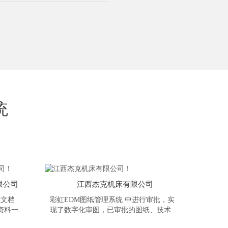
统
限公司
江西杰克机床有限公司
业文档
彩虹EDM图纸管理系统​ 中进行审批，实
资料一目
现了数字化审图，已审批的图纸、技术资
资料，实
料都实现了电子档浏览和流转，既减少了