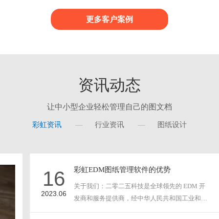
档的整个演变过程信息..
现集中管控。沉淀在系统内的历
时查阅，可追溯复用，实现公司
更多客户案例
财产管理与共享，保护文件永不丢失
资讯动态
让中小型企业轻松管理自己的图文档
彩虹资讯
行业资讯
图纸设计
彩虹EDM图纸管理软件的优势
16
关于我们：二零二五科技是全球领先的 EDM 开
2023.06
发商和服务提供商，经中华人民共和国工业和信
息化部以及广···