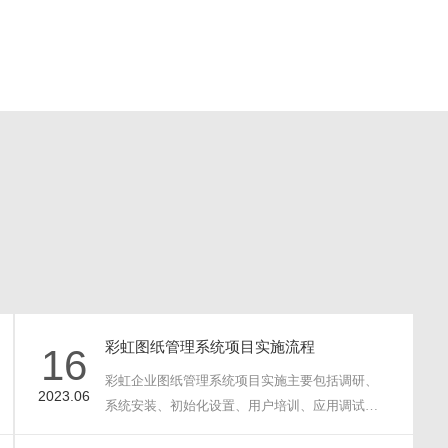
史文件随
纸张的使用，实现图纸的无纸化流转，也
内部知识
保证了数据的准确唯一。可以在移动设备
...
上能直接查阅到图文档管理系统的对应图
纸及审核状态，消除信息孤岛...
彩虹图纸管理系统项目实施流程
16
彩虹企业图纸管理系统项目实施主要包括调研、
2023.06
系统安装、初始化设置、用户培训、应用调试和
验收五个阶段；每···