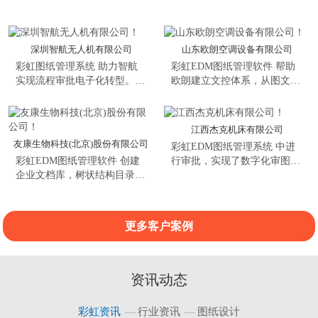
深圳智航无人机有限公司
山东欧朗空调设备有限公司
彩虹图纸管理系统 助力智航
彩虹EDM图纸管理软件 帮助
实现流程审批电子化转型。在
欧朗建立文控体系，从图文档
线审批功能支持在线浏览图文
的创建、审批、归档、发布、
档并进行圈红批阅；高效的电
变更、废止等生命周期阶段管
子签章，实现自动签名，逐步
理，记录图文档的整个演变过
江西杰克机床有限公司
推进文档资料电子化审批。实
程信息..
友康生物科技(北京)股份有限公司
彩虹EDM图纸管理系统​ 中进
用的收发管理，建立无纸化图
彩虹EDM图纸管理软件 创建
行审批，实现了数字化审图，
文档流转体系，为智航真正实
企业文档库，树状结构目录，
已审批的图纸、技术资料都实
现无纸化绿色办公奠定坚实的
所有图文档资料一目了然，
现了电子档浏览和流转，既减
基础...
100％沉淀企业的图文档资
少了纸张的使用，实现图纸的
料，实现集中管控。沉淀在系
无纸化流转，也保证了数据的
更多客户案例
统内的历史文件随时查阅，可
准确唯一。可以在移动设备上
追溯复用，实现公司内部知识
能直接查阅到图文档管理系统
财产管理与共享，保护文件永
的对应图纸及审核状态，消除
不丢失...
信息孤岛...
资讯动态
彩虹资讯
行业资讯
图纸设计