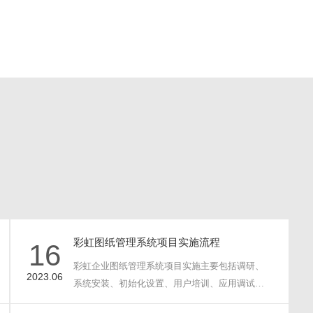
史文件随
纸张的使用，实现图纸的无纸化流转，也
内部知识
保证了数据的准确唯一。可以在移动设备
...
上能直接查阅到图文档管理系统的对应图
纸及审核状态，消除信息孤岛...
彩虹图纸管理系统项目实施流程
16
彩虹企业图纸管理系统项目实施主要包括调研、
2023.06
系统安装、初始化设置、用户培训、应用调试和
验收五个阶段；每···