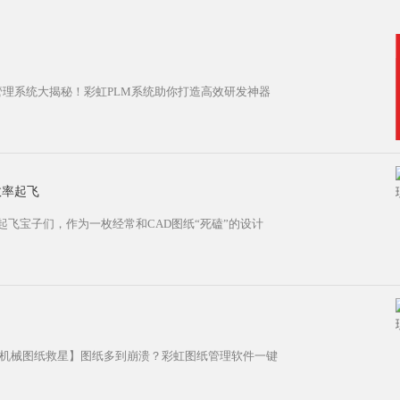
项目管理系统大揭秘！彩虹PLM系统助你打造高效研发神器
效率起飞
起飞宝子们，作为一枚经常和CAD图纸“死磕”的设计
【机械图纸救星】图纸多到崩溃？彩虹图纸管理软件一键