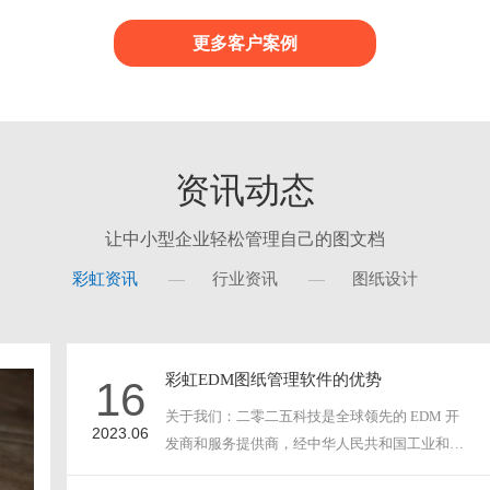
档的整个演变过程信息..
现集中管控。沉淀在系统内的历
时查阅，可追溯复用，实现公司
更多客户案例
财产管理与共享，保护文件永不丢失
资讯动态
让中小型企业轻松管理自己的图文档
彩虹资讯
行业资讯
图纸设计
彩虹EDM图纸管理软件的优势
16
关于我们：二零二五科技是全球领先的 EDM 开
2023.06
发商和服务提供商，经中华人民共和国工业和信
息化部以及广···