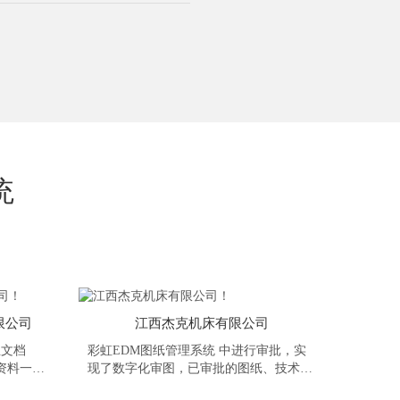
统
限公司
江西杰克机床有限公司
业文档
彩虹EDM图纸管理系统​ 中进行审批，实
资料一目
现了数字化审图，已审批的图纸、技术资
资料，实
料都实现了电子档浏览和流转，既减少了