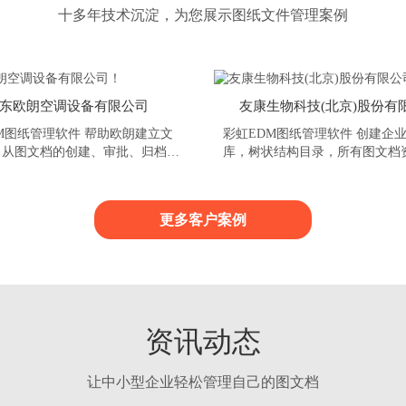
十多年技术沉淀，为您展示图纸文件管理案例
东欧朗空调设备有限公司
友康生物科技(北京)股份有
M图纸管理软件 帮助欧朗建立文
彩虹EDM图纸管理软件 创建企
，从图文档的创建、审批、归档、
库，树状结构目录，所有图文档
变更、废止等生命周期阶段管理，
了然，100％沉淀企业的图文档
档的整个演变过程信息..
现集中管控。沉淀在系统内的历
时查阅，可追溯复用，实现公司
更多客户案例
财产管理与共享，保护文件永不丢失
资讯动态
让中小型企业轻松管理自己的图文档