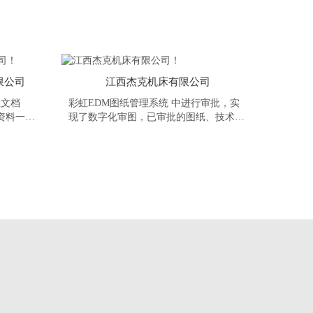
限公司
江西杰克机床有限公司
业文档
彩虹EDM图纸管理系统​ 中进行审批，实
资料一目
现了数字化审图，已审批的图纸、技术资
资料，实
料都实现了电子档浏览和流转，既减少了
史文件随
纸张的使用，实现图纸的无纸化流转，也
内部知识
保证了数据的准确唯一。可以在移动设备
...
上能直接查阅到图文档管理系统的对应图
纸及审核状态，消除信息孤岛...