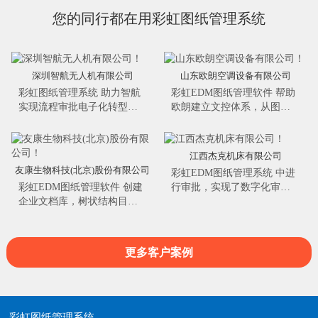
您的同行都在用彩虹图纸管理系统
深圳智航无人机有限公司
山东欧朗空调设备有限公司
彩虹图纸管理系统 助力智航
彩虹EDM图纸管理软件 帮助
实现流程审批电子化转型。
欧朗建立文控体系，从图文
在线审批功能支持在线浏览
档的创建、审批、归档、发
图文档并进行圈红批阅；高
布、变更、废止等生命周期
效的电子签章，实现自动签
阶段管理，记录图文档的整
江西杰克机床有限公司
名，逐步推进文档资料电子
个演变过程信息..
友康生物科技(北京)股份有限公司
彩虹EDM图纸管理系统​ 中进
化审批。实用的收发管理，
彩虹EDM图纸管理软件 创建
行审批，实现了数字化审
建立无纸化图文档流转体
企业文档库，树状结构目
图，已审批的图纸、技术资
系，为智航真正实现无纸化
录，所有图文档资料一目了
料都实现了电子档浏览和流
绿色办公奠定坚实的基础...
然，100％沉淀企业的图文档
转，既减少了纸张的使用，
资料，实现集中管控。沉淀
实现图纸的无纸化流转，也
更多客户案例
在系统内的历史文件随时查
保证了数据的准确唯一。可
阅，可追溯复用，实现公司
以在移动设备上能直接查阅
内部知识财产管理与共享，
到图文档管理系统的对应图
保护文件永不丢失...
纸及审核状态，消除信息孤
岛...
彩虹图纸管理系统