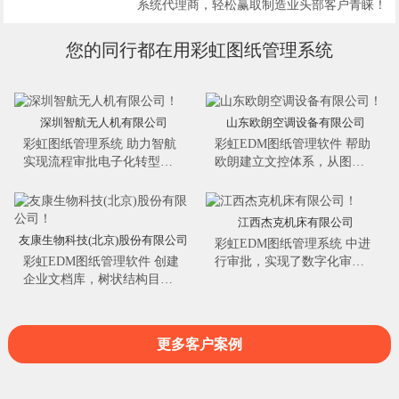
系统代理商，轻松赢取制造业头部客户青睐！
您的同行都在用彩虹图纸管理系统
深圳智航无人机有限公司
山东欧朗空调设备有限公司
彩虹图纸管理系统 助力智航
彩虹EDM图纸管理软件 帮助
实现流程审批电子化转型。
欧朗建立文控体系，从图文
在线审批功能支持在线浏览
档的创建、审批、归档、发
图文档并进行圈红批阅；高
布、变更、废止等生命周期
效的电子签章，实现自动签
阶段管理，记录图文档的整
江西杰克机床有限公司
名，逐步推进文档资料电子
个演变过程信息..
友康生物科技(北京)股份有限公司
彩虹EDM图纸管理系统​ 中进
化审批。实用的收发管理，
彩虹EDM图纸管理软件 创建
行审批，实现了数字化审
建立无纸化图文档流转体
企业文档库，树状结构目
图，已审批的图纸、技术资
系，为智航真正实现无纸化
录，所有图文档资料一目了
料都实现了电子档浏览和流
绿色办公奠定坚实的基础...
然，100％沉淀企业的图文档
转，既减少了纸张的使用，
资料，实现集中管控。沉淀
实现图纸的无纸化流转，也
更多客户案例
在系统内的历史文件随时查
保证了数据的准确唯一。可
阅，可追溯复用，实现公司
以在移动设备上能直接查阅
内部知识财产管理与共享，
到图文档管理系统的对应图