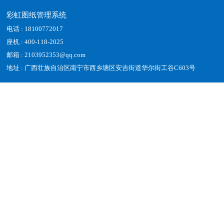
保护文件永不丢失...
纸及审核状态，消除信息孤
岛...
彩虹图纸管理系统
电话 : 18100772017
座机 : 400-118-2025
邮箱 : 2103952353@qq.com
地址 : 广西壮族自治区南宁市西乡塘区安吉街道华尔街工谷C603号